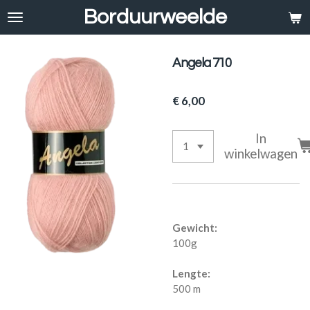
Borduurweelde
Ga
direct
naar
de
Angela 710
hoofdinhoud
€ 6,00
In
winkelwagen
Gewicht:
100g
Lengte:
500 m