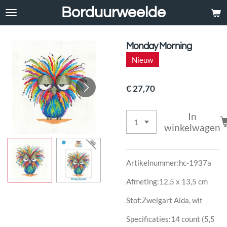
Borduurweelde
Ga
direct
naar
de
Monday Morning
hoofdinhoud
Nieuw
€ 27,70
In
winkelwagen
Artikelnummer:hc-1937a
Afmeting:12,5 x 13,5 cm
Stof:Zweigart Aida, wit
Specificaties:14 count (5,5